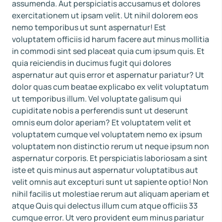
assumenda. Aut perspiciatis accusamus et dolores
exercitationem ut ipsam velit. Ut nihil dolorem eos
nemo temporibus ut sunt aspernatur! Est
voluptatem officiis id harum facere aut minus mollitia
in commodi sint sed placeat quia cum ipsum quis. Et
quia reiciendis in ducimus fugit qui dolores
aspernatur aut quis error et aspernatur pariatur? Ut
dolor quas cum beatae explicabo ex velit voluptatum
ut temporibus illum. Vel voluptate galisum qui
cupiditate nobis a perferendis sunt ut deserunt
omnis eum dolor aperiam? Et voluptatem velit et
voluptatem cumque vel voluptatem nemo ex ipsum
voluptatem non distinctio rerum ut neque ipsum non
aspernatur corporis. Et perspiciatis laboriosam a sint
iste et quis minus aut aspernatur voluptatibus aut
velit omnis aut excepturi sunt ut sapiente optio! Non
nihil facilis ut molestiae rerum aut aliquam aperiam et
atque Quis qui delectus illum cum atque officiis 33
cumque error. Ut vero provident eum minus pariatur