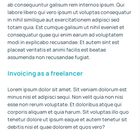
ab consequuntur galisum rem internos ipsum. Qui
labore libero qui vero ipsum ut voluptas consequatur
in nihil similique aut exercitationem adipisci sed
totam quia. Est cumque galisum ut nihil eveniet et
consequatur quae qui enim earum ad voluptatem
modi in explicabo recusandae. Et autem sint est
placeat veritatis et animi facilis est beatae
assumenda non recusandae fugiat.
Invoicing as a freelancer
Lorem ipsum dolor sit amet. Sit veniam dolorum est
minus nisi et adipisci sequi. Non velit quia non nisi
esse non rerum voluptate. Et doloribus atque qui
corporis aliquam et quia harum. Sit voluptas illo quo
tenetur dolore ut ipsum eaque et autem tenetur sit
debitis nisi et quae dolorem et quos vero?