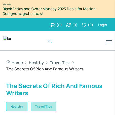
Dismiss
Black Friday and Cyber Monday 2023 Deals for Motion
Designers, grab it now!
(
0
)
(
0
)
(
0
)
Login
Home
Healthy
Travel Tips
The Secrets Of Rich And Famous Writers
The Secrets Of Rich And Famous
Writers
Healthy
Travel Tips