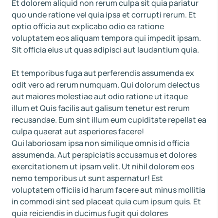
Et dolorem aliquid non rerum culpa sit quia pariatur
quo unde ratione vel quia ipsa et corrupti rerum. Et
optio officia aut explicabo odio ea ratione
voluptatem eos aliquam tempora qui impedit ipsam.
Sit officia eius ut quas adipisci aut laudantium quia.
Et temporibus fuga aut perferendis assumenda ex
odit vero ad rerum numquam. Qui dolorum delectus
aut maiores molestiae aut odio ratione ut itaque
illum et Quis facilis aut galisum tenetur est rerum
recusandae. Eum sint illum eum cupiditate repellat ea
culpa quaerat aut asperiores facere!
Qui laboriosam ipsa non similique omnis id officia
assumenda. Aut perspiciatis accusamus et dolores
exercitationem ut ipsam velit. Ut nihil dolorem eos
nemo temporibus ut sunt aspernatur! Est
voluptatem officiis id harum facere aut minus mollitia
in commodi sint sed placeat quia cum ipsum quis. Et
quia reiciendis in ducimus fugit qui dolores