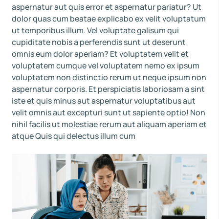
aspernatur aut quis error et aspernatur pariatur? Ut
dolor quas cum beatae explicabo ex velit voluptatum
ut temporibus illum. Vel voluptate galisum qui
cupiditate nobis a perferendis sunt ut deserunt
omnis eum dolor aperiam? Et voluptatem velit et
voluptatem cumque vel voluptatem nemo ex ipsum
voluptatem non distinctio rerum ut neque ipsum non
aspernatur corporis. Et perspiciatis laboriosam a sint
iste et quis minus aut aspernatur voluptatibus aut
velit omnis aut excepturi sunt ut sapiente optio! Non
nihil facilis ut molestiae rerum aut aliquam aperiam et
atque Quis qui delectus illum cum