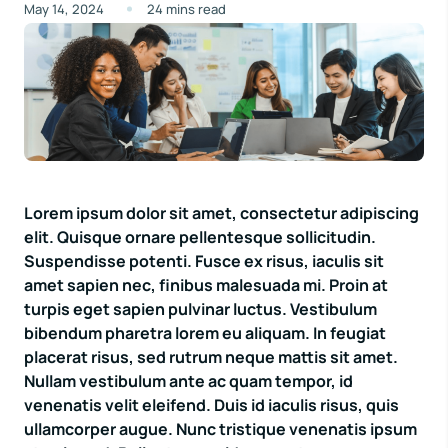
May 14, 2024
24 mins read
Et commodi omnis omnis mollitia velit dolorem
dolorem. Est quia est explicabo recusandae.
Lorem ipsum dolor sit amet, consectetur adipiscing
elit. Quisque ornare pellentesque sollicitudin.
Suspendisse potenti. Fusce ex risus, iaculis sit
amet sapien nec, finibus malesuada mi. Proin at
turpis eget sapien pulvinar luctus. Vestibulum
bibendum pharetra lorem eu aliquam. In feugiat
placerat risus, sed rutrum neque mattis sit amet.
Nullam vestibulum ante ac quam tempor, id
venenatis velit eleifend. Duis id iaculis risus, quis
ullamcorper augue. Nunc tristique venenatis ipsum