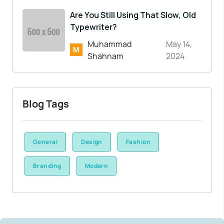
Are You Still Using That Slow, Old
Typewriter?
Muhammad
May 14,
Shahnam
2024
Blog Tags
General
Design
Fashion
Branding
Modern